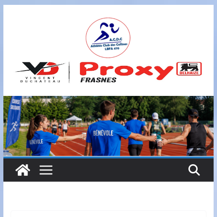
Passer
au
contenu
A
S
B
L
,
L
B
F
A
4
7
0