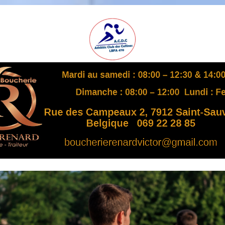
A
S
B
L
,
L
B
F
A
4
7
0