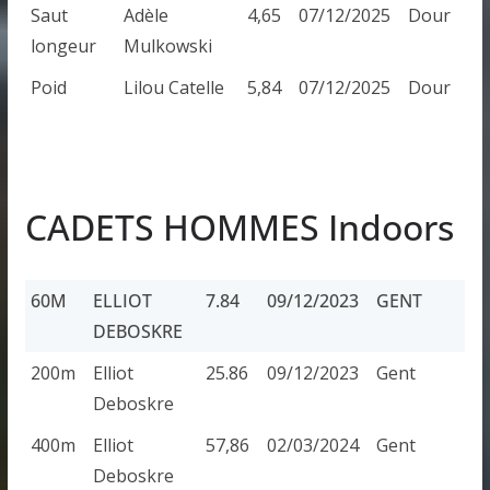
Saut
Adèle
4,65
07/12/2025
Dour
longeur
Mulkowski
Poid
Lilou Catelle
5,84
07/12/2025
Dour
CADETS HOMMES Indoors
60M
ELLIOT
7.84
09/12/2023
GENT
DEBOSKRE
60M
ELLIOT
7.84
09/12/2023
GENT
200m
Elliot
25.86
09/12/2023
Gent
DEBOSKRE
Deboskre
400m
Elliot
57,86
02/03/2024
Gent
Deboskre