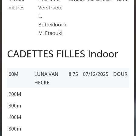
mètres
Verstraete
L.
Botteldoorn
M. Etaoukil
CADETTES FILLES Indoor
60M
LUNA VAN
8,75
07/12/2025
DOUR
HECKE
60M
LUNA VAN
8,75
07/12/2025
DOUR
200M
HECKE
300m
400M
800m