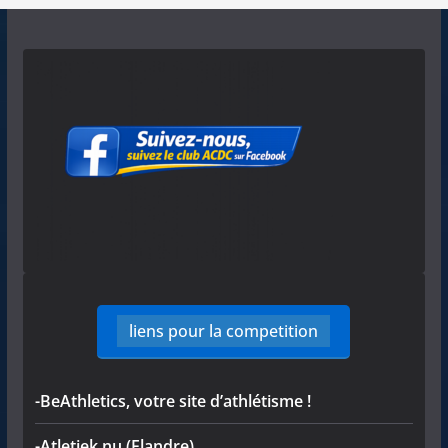
liens pour la competition
-BeAthletics, votre site d’athlétisme !
-Atletiek.nu (Flandre)