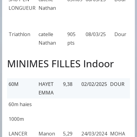
LONGUEUR
Nathan
Triathlon
catelle
905
08/03/25
Dour
Nathan
pts
MINIMES FILLES Indoor
60M
HAYET
9,38
02/02/2025
DOUR
EMMA
60M
HAYET
9,38
02/02/2025
DOUR
60m haies
EMMA
1000m
LANCER
Manon
5,29
24/03/2024
MOHA