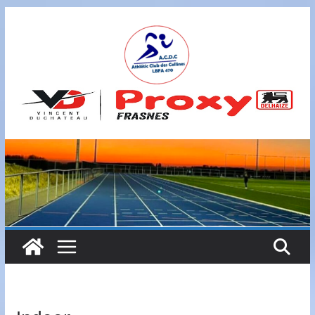
Passer
au
contenu
A
S
B
L
,
L
B
F
A
4
7
0