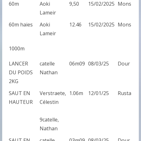
60M
AOKI
9,50
15/02/2025
MONS
60m
Aoki
9,50
15/02/2025
Mons
LAMEIR
Lameir
60m haies
Aoki
12.46
15/02/2025
Mons
Lameir
1000m
LANCER
catelle
06m09
08/03/25
Dour
DU POIDS
Nathan
2KG
SAUT EN
Verstraete,
1.06m
12/01/25
Rusta
HAUTEUR
Célestin
9catelle,
Nathan
SAUT EN
catelle
03m09
08/03/25
Dour