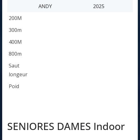
ANDY
2025
60M
WABI-AMBA,
8.07
12-01-
RUSTA
200M
ANDY
2025
300m
400M
800m
Saut
longeur
Poid
SENIORES DAMES Indoor