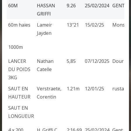
60M
HASSAN
9.26
25/02/2024
GENT
GRIFFI
60M
HASSAN
9.26
25/02/2024
GENT
60m haies
Lameir
13″21
15/02/25
Mons
GRIFFI
Jayden
1000m
LANCER
Nathan
5,85
07/12/2025
Dour
DU POIDS
Catelle
3KG
SAUT EN
Verstraete,
1.21m
12/01/25
rusta
HAUTEUR
Corentin
SAUT EN
LONGUEUR
4 x 200
H. Griffi C.
2:16,69
25/02/2024
Gent