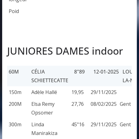
Poid
JUNIORES DAMES indoor
60M
CÉLIA
8"89
12-01-2025
LOUVA
SCHIETTECATTE
LA-NE
60M
CÉLIA
8"89
12-01-2025
LOUVAI
150m
Adèle Hallé
19,95
29/11/2025
SCHIETTECATTE
LA-NEU
200M
Elsa Remy
27,76
08/02/2025
Gent
Opsomer
300m
Linda
45"16
29/11/2025
Gent
Manirakiza