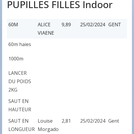
PUPILLES FILLES Indoor
60M
ALICE
9,89
25/02/2024
GENT
VIAENE
60M
ALICE
9,89
25/02/2024
GENT
60m haies
VIAENE
1000m
LANCER
DU POIDS
2KG
SAUT EN
HAUTEUR
SAUT EN
Louise
2,81
25/02/2024
Gent
LONGUEUR
Morgado