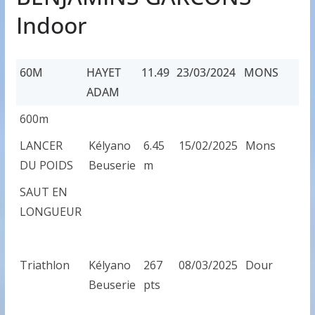
Indoor
60M
HAYET
11.49
23/03/2024
MONS
ADAM
60M
HAYET
11.49
23/03/2024
MONS
600m
ADAM
LANCER
Kélyano
6.45
15/02/2025
Mons
DU POIDS
Beuserie
m
SAUT EN
LONGUEUR
Triathlon
Kélyano
267
08/03/2025
Dour
Beuserie
pts