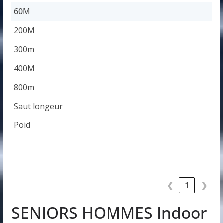
60M
60M
200M
300m
400M
800m
Saut longeur
Poid
❮
1
❯
SENIORS HOMMES Indoor