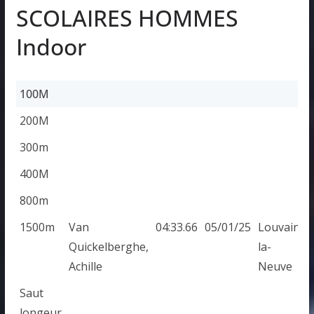
SCOLAIRES HOMMES
Indoor
100M
100M
200M
300m
400M
800m
1500m
Van
04:33.66
05/01/25
Louvain-
Quickelberghe,
la-
Achille
Neuve
Saut
longeur