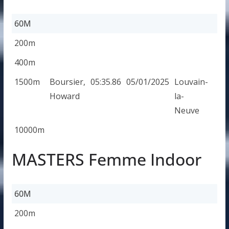
60M
60M
200m
400m
1500m
Boursier,
05:35.86
05/01/2025
Louvain-
Howard
la-
Neuve
10000m
MASTERS Femme Indoor
60M
60M
200m