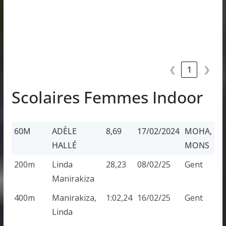
❮
1
❯
Scolaires Femmes Indoor
60M
ADÈLE
8,69
17/02/2024
MOHA,
HALLÉ
MONS
60M
ADÈLE
8,69
17/02/2024
MOHA,
200m
Linda
28,23
08/02/25
Gent
HALLÉ
MONS
Manirakiza
400m
Manirakiza,
1:02,24
16/02/25
Gent
Linda