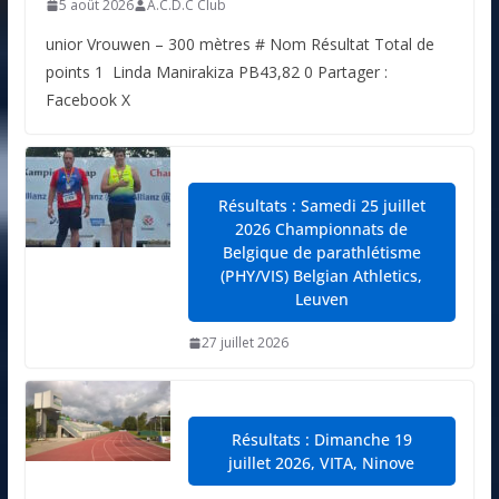
5 août 2026
A.C.D.C Club
unior Vrouwen – 300 mètres # Nom Résultat Total de
points 1 Linda Manirakiza PB43,82 0 Partager :
Facebook X
Résultats : Samedi 25 juillet
2026 Championnats de
Belgique de parathlétisme
(PHY/VIS) Belgian Athletics,
Leuven
27 juillet 2026
Résultats : Dimanche 19
juillet 2026, VITA, Ninove