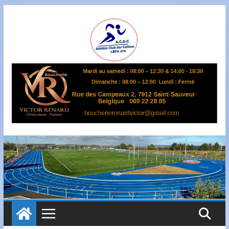
Passer
au
contenu
A
S
B
L
,
L
B
F
A
4
7
0