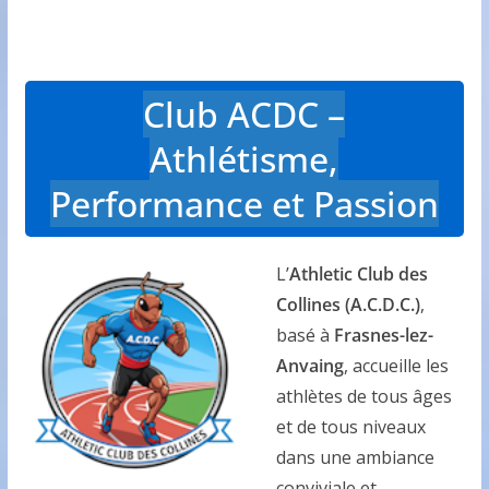
Club ACDC –
Athlétisme,
Performance et Passion
L’
Athletic Club des
Collines (A.C.D.C.)
,
basé à
Frasnes-lez-
Anvaing
, accueille les
athlètes de tous âges
et de tous niveaux
dans une ambiance
conviviale et