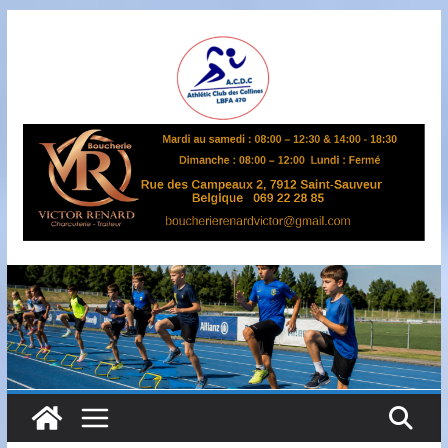
Passer
au
contenu
A
S
B
L
,
L
B
F
A
4
7
0