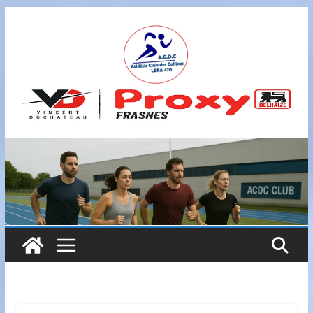
Passer
au
contenu
A
S
B
L
,
L
B
F
A
4
7
0