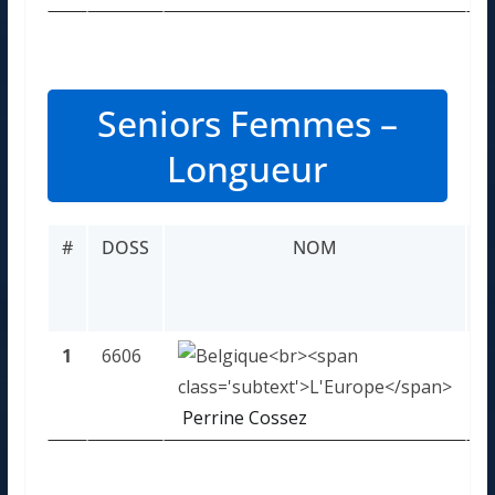
Seniors Femmes –
Longueur
#
DOSS
NOM
P
1
6606
4
Perrine Cossez