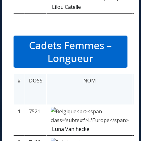
Lilou Catelle
Cadets Femmes –
Longueur
#
DOSS
NOM
P
1
7521
X
Luna Van hecke