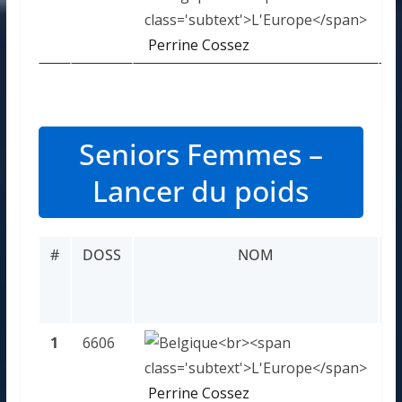
Perrine Cossez
Seniors Femmes –
Lancer du poids
#
DOSS
NOM
P
1
6606
4
Perrine Cossez