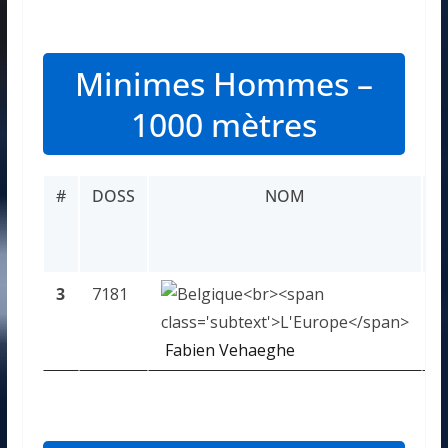
Minimes Hommes –
1000 mètres
#
DOSS
NOM
R
3
7181
P
Fabien Vehaeghe