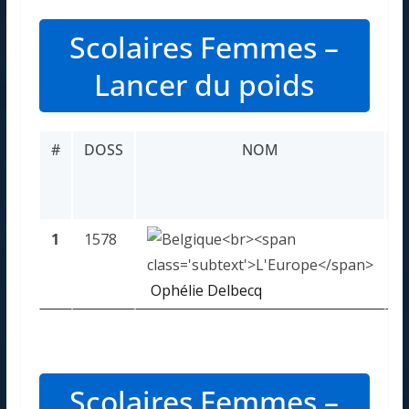
Scolaires Femmes –
Lancer du poids
#
DOSS
NOM
P
1
1578
3
Ophélie Delbecq
Scolaires Femmes –