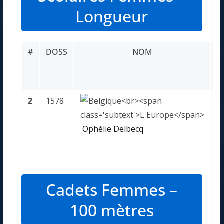
Longueur
#
DOSS
NOM
P
2
1578
3
Ophélie Delbecq
Cadets Femmes –
100 mètres