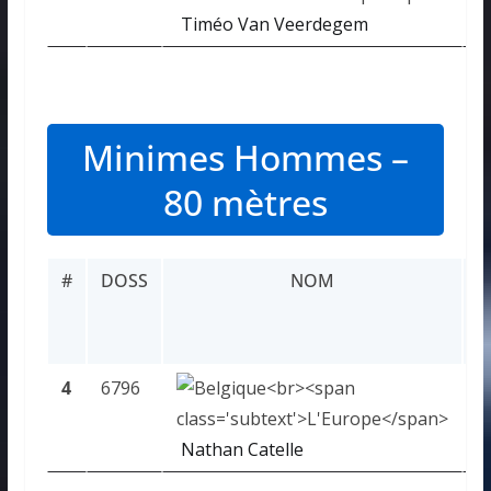
Timéo Van Veerdegem
Minimes Hommes –
80 mètres
#
DOSS
NOM
R
4
6796
1
Nathan Catelle