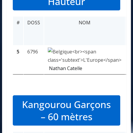
Hauteur
#
DOSS
NOM
R
5
6796
P
Nathan Catelle
Kangourou Garçons
– 60 mètres