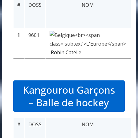
#
DOSS
NOM
R
1
9601
1
Robin Catelle
Kangourou Garçons
– Balle de hockey
#
DOSS
NOM