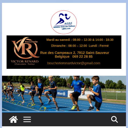
Passer
au
contenu
A
S
B
L
,
L
B
F
A
4
7
0