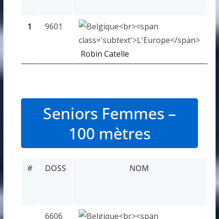
1
9601
1
Robin Catelle
Seniors Femmes –
100 mètres
#
DOSS
NOM
R
6606
D