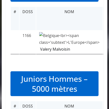
#
DOSS
NOM
R
1166
Valery Malvoisin
Juniors Hommes –
5000 mètres
#
DOSS
NOM
R