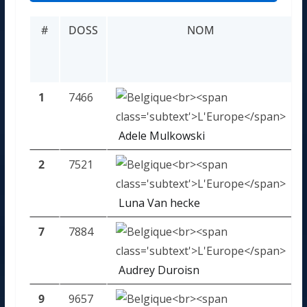
#
DOSS
NOM
1
7466
Adele Mulkowski
2
7521
Luna Van hecke
7
7884
Audrey Duroisn
9
9657