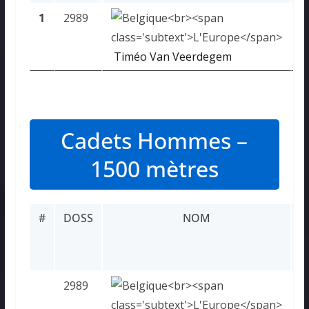
1
2989
1
Timéo Van Veerdegem
Cadets Hommes –
1500 mètres
#
DOSS
NOM
R
2989
D