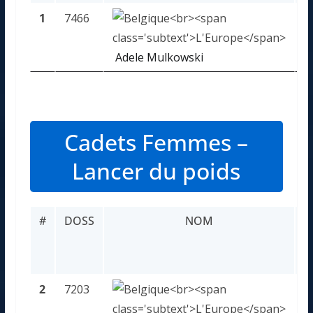
1
7466
5
Adele Mulkowski
Cadets Femmes –
Lancer du poids
#
DOSS
NOM
P
2
7203
3