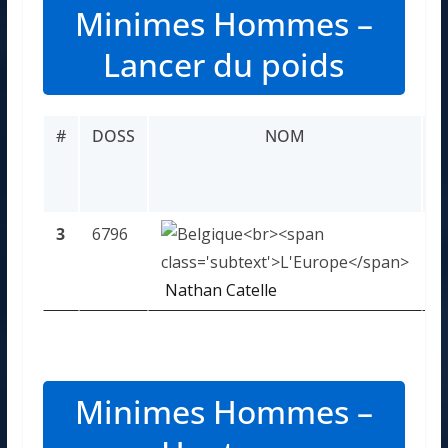
Minimes Hommes –
Lancer du poids
#
DOSS
NOM
P
3
6796
3
Nathan Catelle
Minimes Hommes –