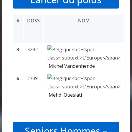
#
DOSS
NOM
P
3
3292
4
Michel Vandenhende
6
2709
6
Mehdi Oueslati
Seniors Hommes –