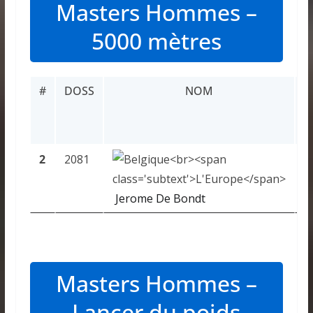
Masters Hommes –
5000 mètres
#
DOSS
NOM
R
2
2081
1
Jerome De Bondt
Masters Hommes –
Lancer du poids