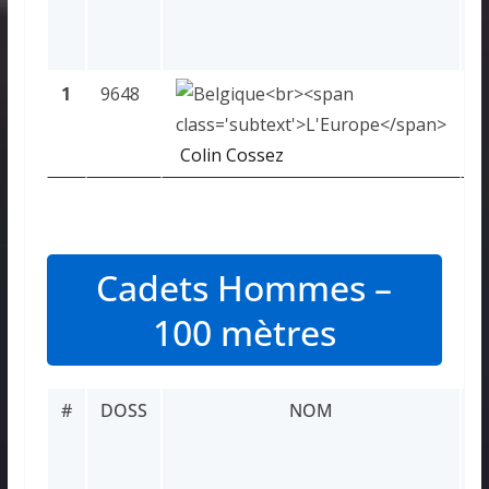
1
9648
1
Colin Cossez
Cadets Hommes –
100 mètres
#
DOSS
NOM
R