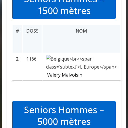
1500 mètres
#
DOSS
NOM
R
2
1166
5
Valery Malvoisin
Seniors Hommes –
5000 mètres