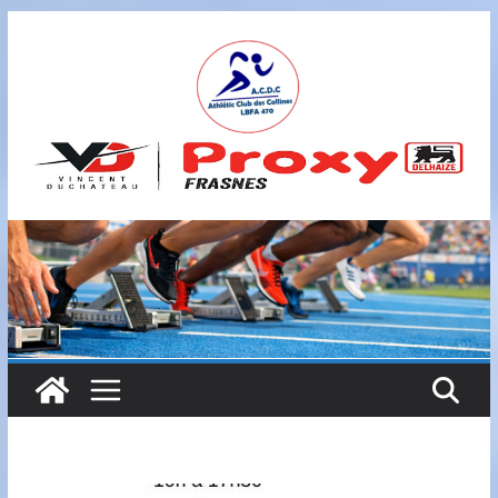
Passer
au
contenu
A
S
B
L
,
L
B
F
A
4
7
0