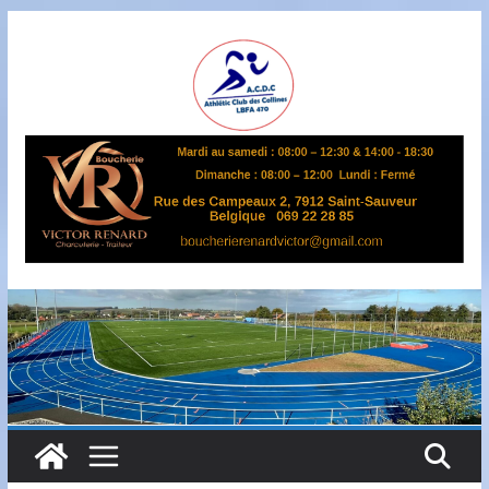
Passer
au
contenu
A
S
B
L
,
L
B
F
A
4
7
0