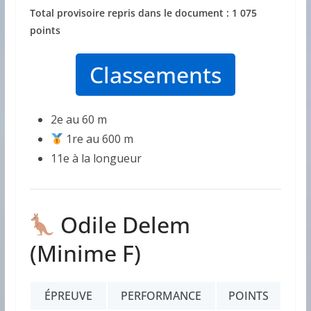
Total provisoire repris dans le document : 1 075
points
Classements
2e au 60 m
1re au 600 m
11e à la longueur
Odile Delem
(Minime F)
ÉPREUVE
PERFORMANCE
POINTS