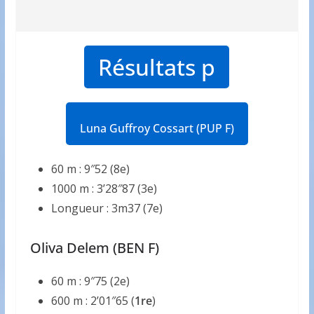
Résultats p
Luna Guffroy Cossart (PUP F)
60 m : 9″52 (8e)
1000 m : 3’28″87 (3e)
Longueur : 3m37 (7e)
Oliva Delem (BEN F)
60 m : 9″75 (2e)
600 m : 2’01″65 (
1re
)