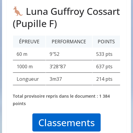
Luna Guffroy Cossart
(Pupille F)
ÉPREUVE
PERFORMANCE
POINTS
60 m
9″52
533 pts
1000 m
3’28″87
637 pts
Longueur
3m37
214 pts
Total provisoire repris dans le document : 1 384
points
Classements