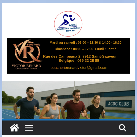
Passer
au
contenu
A
S
B
L
,
L
B
F
A
4
7
0