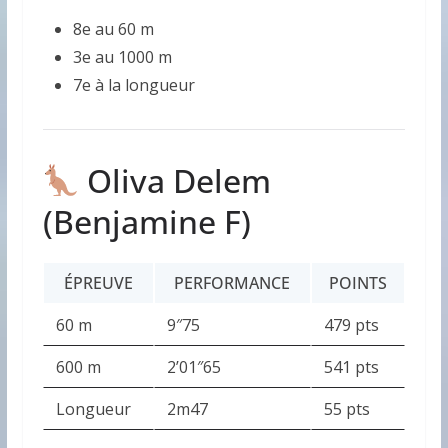
8e au 60 m
3e au 1000 m
7e à la longueur
Oliva Delem
(Benjamine F)
ÉPREUVE
PERFORMANCE
POINTS
60 m
9″75
479 pts
600 m
2’01″65
541 pts
Longueur
2m47
55 pts