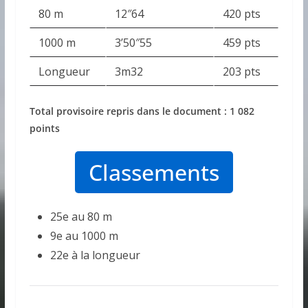
80 m
12″64
420 pts
1000 m
3’50″55
459 pts
Longueur
3m32
203 pts
Total provisoire repris dans le document : 1 082
points
Classements
25e au 80 m
9e au 1000 m
22e à la longueur