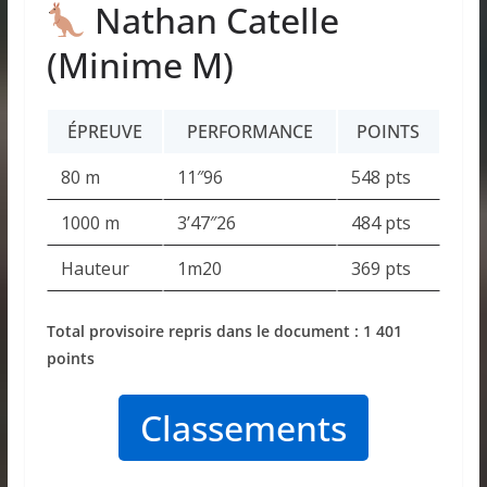
Nathan Catelle
(Minime M)
ÉPREUVE
PERFORMANCE
POINTS
80 m
11″96
548 pts
1000 m
3’47″26
484 pts
Hauteur
1m20
369 pts
Total provisoire repris dans le document : 1 401
points
Classements