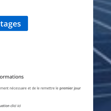
 stages
nformations
ument nécessaire et de le remettre le
premier jour
ation clici ici