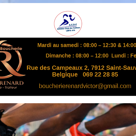
A
S
B
L
,
L
B
F
A
4
7
0