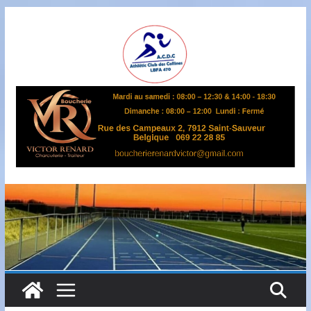
Passer
au
contenu
A
S
B
L
,
L
B
F
A
4
7
0