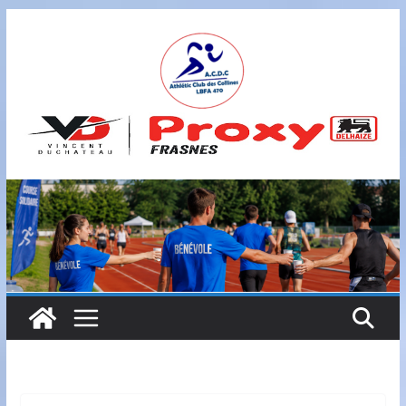
Passer
au
contenu
A
S
B
L
,
L
B
F
A
4
7
0