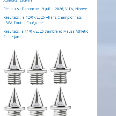
Athletics, Leuven
Résultats : Dimanche 19 juillet 2026, VITA, Ninove
Résultats : le 12/07/2026 Allianz Championnats
LBFA Toutes Catégories
Résultats: le 11/07/2026 Sambre et Meuse Athletic
Club • Jambes