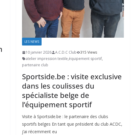
LES NEWS
n
10 janvier 2026
A.C.D.C Club
315 Views
atelier impression textile
,
équipement sportif
,
partenaire club
Sportside.be : visite exclusive
dans les coulisses du
spécialiste belge de
l’équipement sportif
Visite à Sportside.be : le partenaire des clubs
sportifs belges En tant que président du club ACDC,
j’ai récemment eu