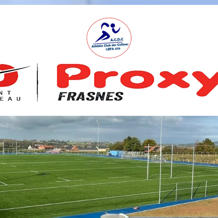
A
S
B
L
,
L
B
F
A
4
7
0