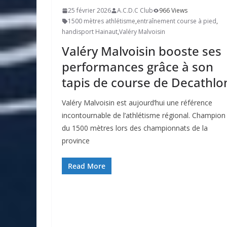
25 février 2026
A.C.D.C Club
966 Views
1500 mètres athlétisme
,
entraînement course à pied
,
handisport Hainaut
,
Valéry Malvoisin
Valéry Malvoisin booste ses
performances grâce à son
tapis de course de Decathlo
Valéry Malvoisin est aujourd’hui une référence
incontournable de l’athlétisme régional. Champion
du 1500 mètres lors des championnats de la
province
Read More