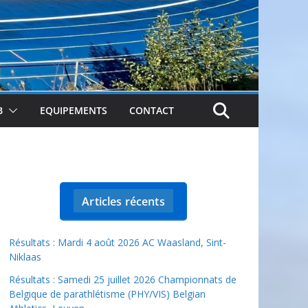
B
EQUIPEMENTS
CONTACT
Articles récents
Résultats : Mardi 4 août 2026 AC Waasland, Sint-
Niklaas
Résultats : Samedi 25 juillet 2026 Championnats de
Belgique de parathlétisme (PHY/VIS) Belgian