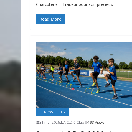
Charcuterie – Traiteur pour son précieux
Read More
LES NEWS
STAGE
31 mai 2026
A.C.D.C Club
193 Views