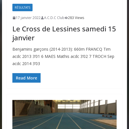
RÉSULTATS
17 janvier 2022
A.C.D.C Club
283 Views
Le Cross de Lessines samedi 15
janvier
Benjamins garçons (2014-2013): 660m FRANCQ Tim
acdc 2013 3’01 6 MAES Mathis acdc 3’02 7 TROCH Sep
acdc 2014 3’03
Read More