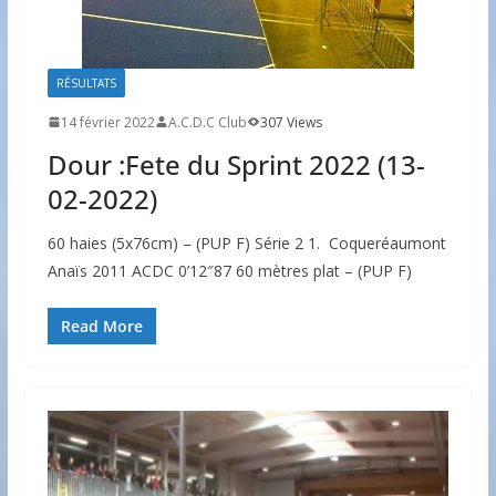
RÉSULTATS
14 février 2022
A.C.D.C Club
307 Views
Dour :Fete du Sprint 2022 (13-
02-2022)
60 haies (5x76cm) – (PUP F) Série 2 1. Coqueréaumont
Anaïs 2011 ACDC 0’12″87 60 mètres plat – (PUP F)
Read More