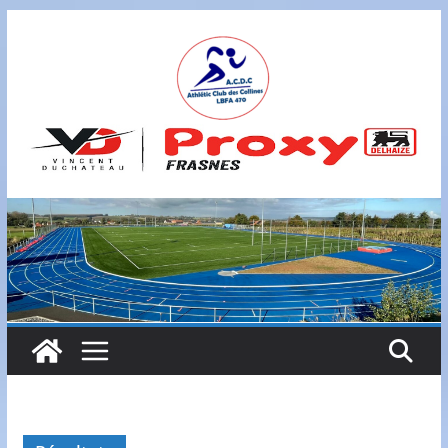
Passer
au
contenu
A
S
B
L
,
L
B
F
A
4
7
0