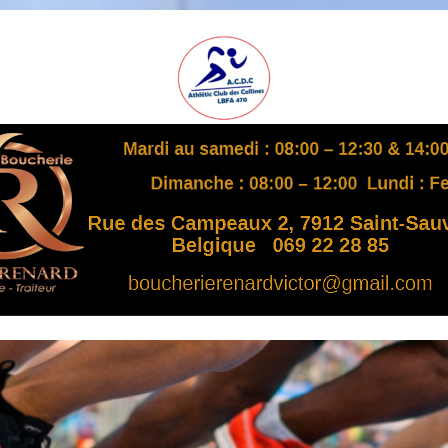
A
S
B
L
,
L
B
F
A
4
7
0