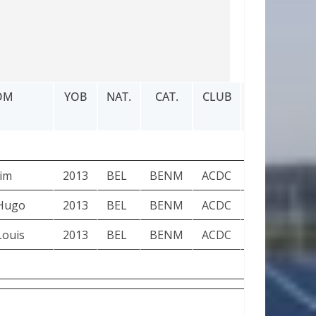
OM
YOB
NAT.
CAT.
CLUB
TIME
G
Tim
2013
BEL
BENM
ACDC
02’48”
+3
Hugo
2013
BEL
BENM
ACDC
82’44”
Louis
2013
BEL
BENM
ACDC
82’44”