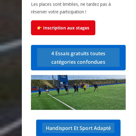
Les places sont limitées, ne tardez pas à
réserver votre participation !
Inscription aux stages
4 Essais gratuits toutes
catégories confondues
Handisport Et Sport Adapté