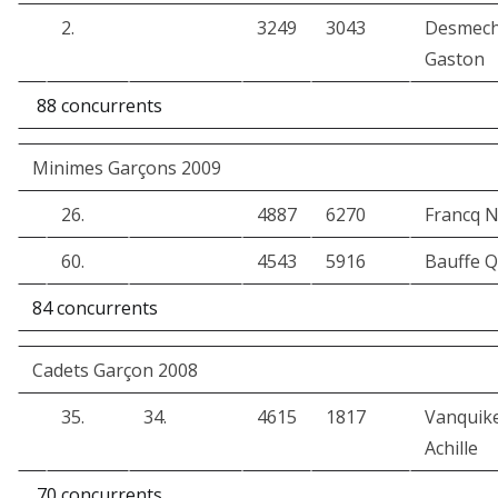
2.
3249
3043
Desmech
Gaston
88 concurrents
Minimes Garçons 2009
26.
4887
6270
Francq 
60.
4543
5916
Bauffe Q
84 concurrents
Cadets Garçon 2008
35.
34.
4615
1817
Vanquik
Achille
70 concurrents