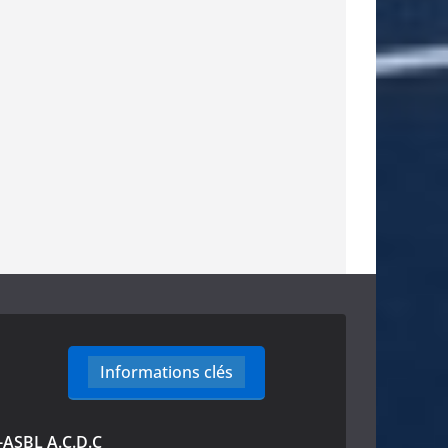
Informations clés
-ASBL A.C.D.C