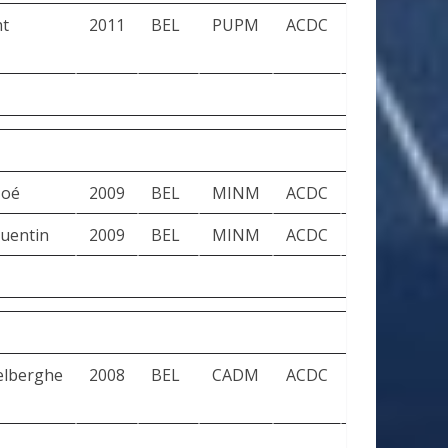
t
2011
BEL
PUPM
ACDC
04’24”
+
Noé
2009
BEL
MINM
ACDC
07’07”
+4
uentin
2009
BEL
MINM
ACDC
07’52”
+1’
elberghe
2008
BEL
CADM
ACDC
13’39”
+1’