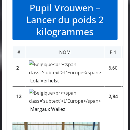
Pupil Vrouwen –
Lancer du poids 2
kilogrammes
#
NOM
P 1
P
2
6,60
6,
Lola Verhelst
12
2,94
2,
Margaux Wallez