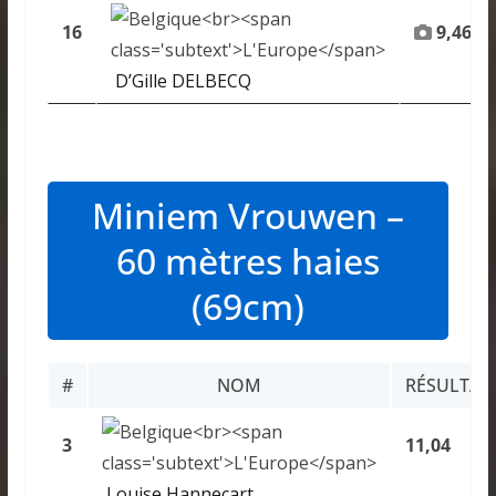
16
9,46
D’Gille DELBECQ
Miniem Vrouwen –
60 mètres haies
(69cm)
#
NOM
RÉSULTAT
3
11,04
Louise Hannecart