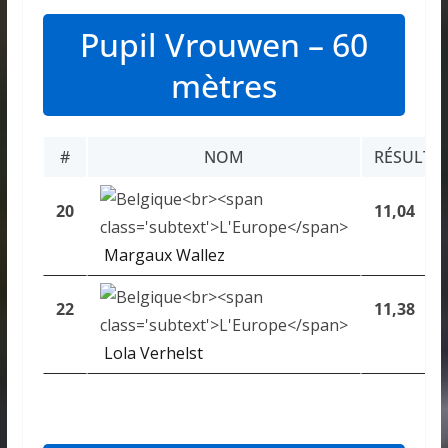
Pupil Vrouwen – 60
mètres
#
NOM
RÉSULTA
20
11,04
Margaux Wallez
22
11,38
Lola Verhelst