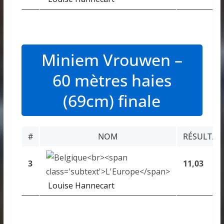
Miniem Vrouwen –
60 mètres haies
(69cm) finale
#
NOM
RÉSULTAT
3
11,03
Louise Hannecart