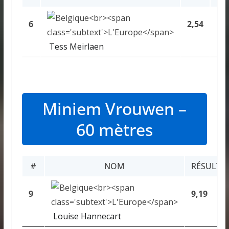
6
2,54
2,3
Tess Meirlaen
Miniem Vrouwen –
60 mètres
#
NOM
RÉSULTA
9
9,19
Louise Hannecart