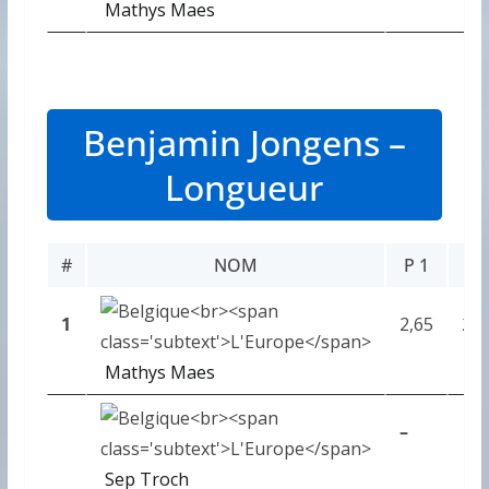
Mathys Maes
Benjamin Jongens –
Longueur
#
NOM
P 1
P 
1
2,65
2,8
Mathys Maes
–
Sep Troch