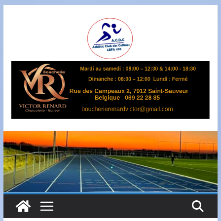
Passer
au
contenu
A
S
B
L
,
L
B
F
A
4
7
0