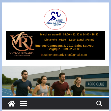
Passer
au
contenu
A
S
B
L
,
L
B
F
A
4
7
0