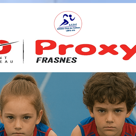
A
S
B
L
,
L
B
F
A
4
7
0