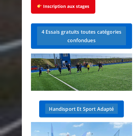
Inscription aux stages
4 Essais gratuits toutes catégories
confondues
Handisport Et Sport Adapté