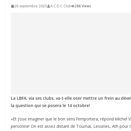
28 septembre 2020
A.C.D.C Club
288 Views
La LBFA, via ses clubs, va-t-elle oser mettre un frein au dé
la question qui se posera le 14 octobre!
«Et j’ose imaginer que le bon sens l’emportera, répond Michel 
personne! On est assez distant de Tournai, Lessines, Ath pour n’