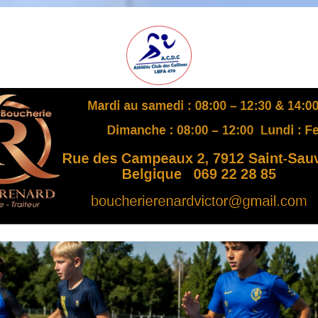
A
S
B
L
,
L
B
F
A
4
7
0