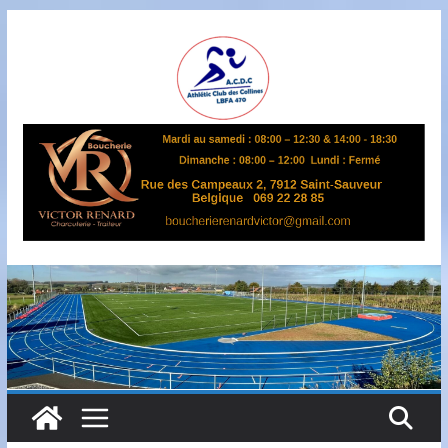
Passer
au
contenu
A
S
B
L
,
L
B
F
A
4
7
0