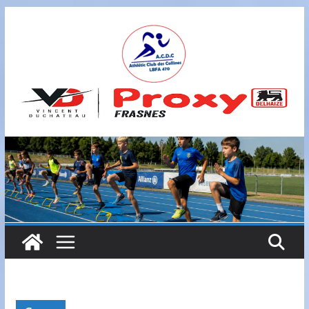
Passer
au
contenu
A
S
B
L
,
L
B
F
A
4
7
0