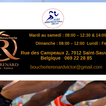
A
S
B
L
,
L
B
F
A
4
7
0