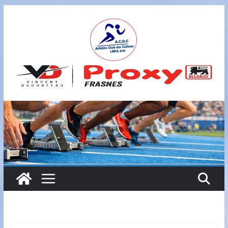
Passer
au
contenu
A
S
B
L
,
L
B
F
A
4
7
0