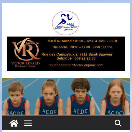
Passer
au
contenu
A
S
B
L
,
L
B
F
A
4
7
0