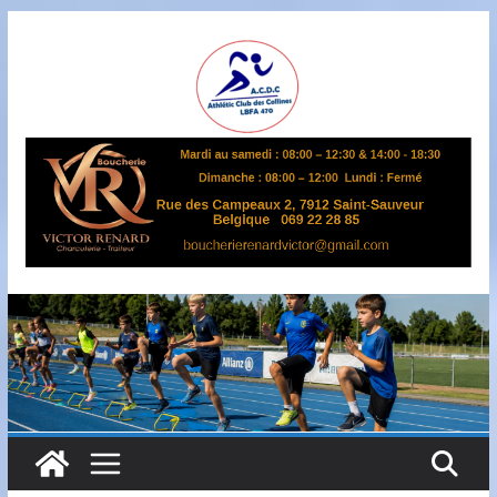
Passer
au
contenu
A
S
B
L
,
L
B
F
A
4
7
0