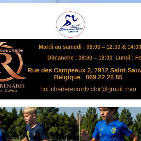
A
S
B
L
,
L
B
F
A
4
7
0