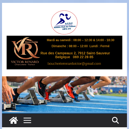
Passer
au
contenu
A
S
B
L
,
L
B
F
A
4
7
0