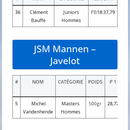
36
Clément
Juniors
PB
18:37,79
Bauffe
Hommes
JSM Mannen –
Javelot
#
NOM
CATÉGORIE
POIDS
P 1
P
5
Michel
Masters
500gr
28,72
28
Vandenhende
Hommes