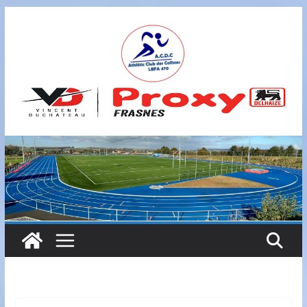
Passer
au
contenu
A
S
B
L
,
L
B
F
A
4
7
0