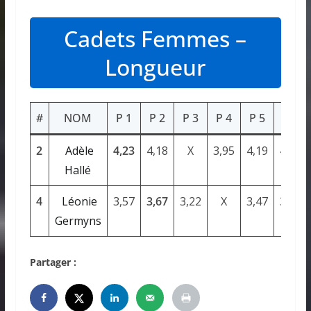
Cadets Femmes –
Longueur
#
NOM
P 1
P 2
P 3
P 4
P 5
P 6
2
Adèle
4,23
4,18
X
3,95
4,19
4,23
Hallé
4
Léonie
3,57
3,67
3,22
X
3,47
3,50
Germyns
Partager :