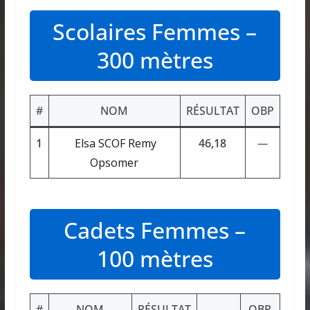
Scolaires Femmes –
300 mètres
#
NOM
RÉSULTAT
OBP
1
Elsa SCOF Remy
46,18
—
Opsomer
Cadets Femmes –
100 mètres
#
NOM
RÉSULTAT
OBP