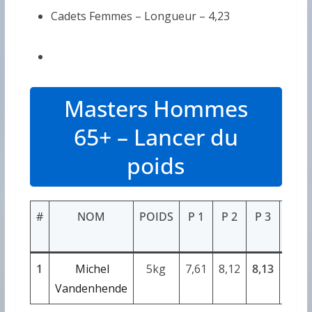
Cadets Femmes – Longueur – 4,23
Masters Hommes
65+ – Lancer du
poids
#
NOM
POIDS
P 1
P 2
P 3
P 4
1
Michel
5kg
7,61
8,12
8,13
7,92
Vandenhende