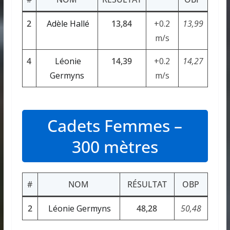
2
Adèle Hallé
13,84
+0.2
13,99
m/s
4
Léonie
14,39
+0.2
14,27
Germyns
m/s
Cadets Femmes –
300 mètres
#
NOM
RÉSULTAT
OBP
2
Léonie Germyns
48,28
50,48