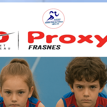
A
S
B
L
,
L
B
F
A
4
7
0