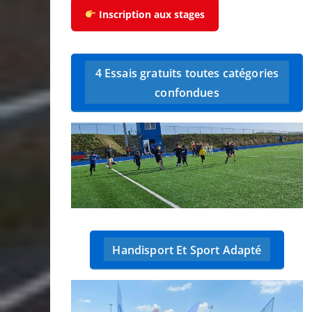
Inscription aux stages
4 Essais gratuits toutes catégories
confondues
Handisport Et Sport Adapté