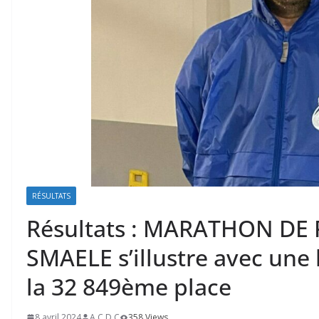
RÉSULTATS
Résultats : MARATHON DE P
SMAELE s’illustre avec une
la 32 849ème place
8 avril 2024
A.C.D.C
358 Views