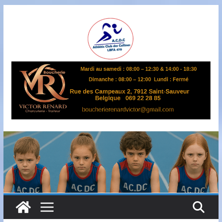
Passer
au
contenu
A
S
B
L
,
L
B
F
A
4
7
0