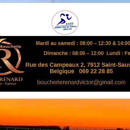
A
S
B
L
,
L
B
F
A
4
7
0