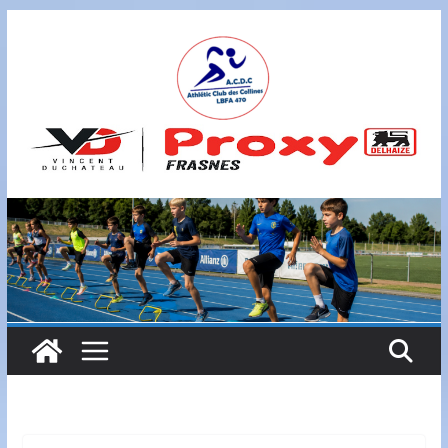
Passer
au
contenu
A
S
B
L
,
L
B
F
A
4
7
0