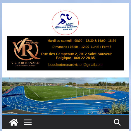
Passer
au
contenu
A
S
B
L
,
L
B
F
A
4
7
0