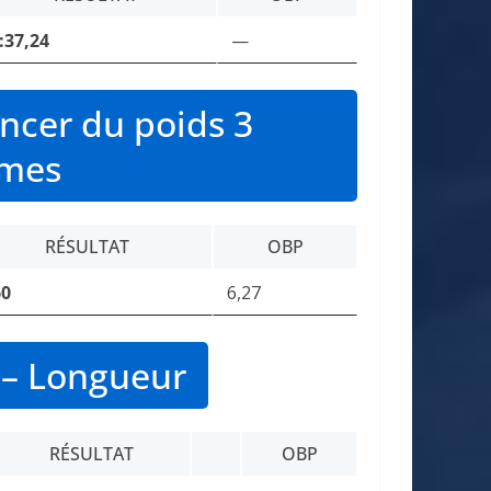
:37,24
—
cer du poids 3
mmes
RÉSULTAT
OBP
60
6,27
– Longueur
RÉSULTAT
OBP