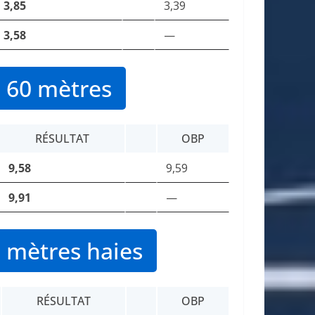
3,85
3,39
3,58
—
 60 mètres
RÉSULTAT
OBP
9,58
9,59
9,91
—
 mètres haies
RÉSULTAT
OBP