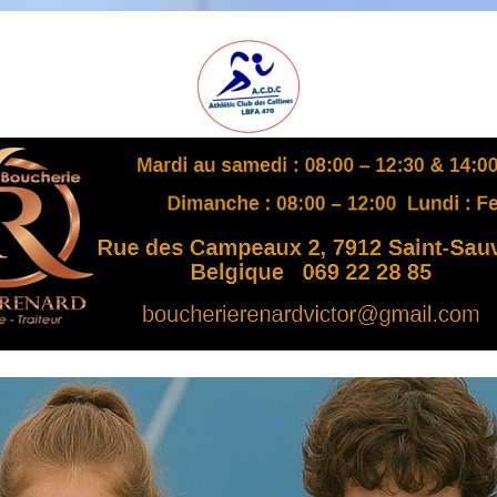
A
S
B
L
,
L
B
F
A
4
7
0