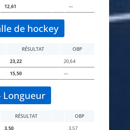
12,61
—
lle de hockey
RÉSULTAT
OBP
23,22
20,64
15,50
—
– Longueur
RÉSULTAT
OBP
3,50
3,57