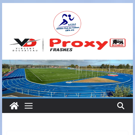
Passer
au
contenu
A
S
B
L
,
L
B
F
A
4
7
0