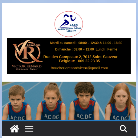
Passer
au
contenu
A
S
B
L
,
L
B
F
A
4
7
0