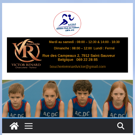
Passer
au
contenu
A
S
B
L
,
L
B
F
A
4
7
0