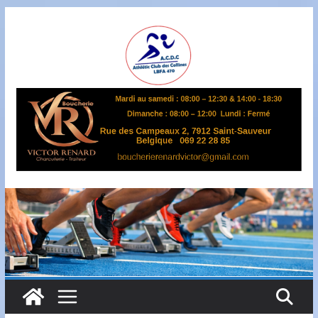
Passer
au
contenu
A
S
B
L
,
L
B
F
A
4
7
0