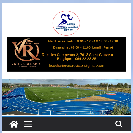
Passer
au
contenu
A
S
B
L
,
L
B
F
A
4
7
0