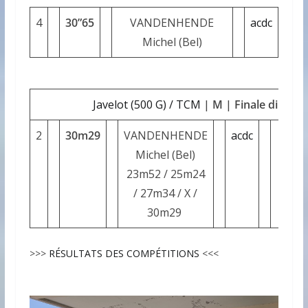
4
30”65
VANDENHENDE
acdc
Michel (Bel)
Javelot (500 G) / TCM
| M | Finale directe
2
30m29
VANDENHENDE
acdc
Michel (Bel)
23m52 / 25m24
/ 27m34 / X /
30m29
>>>
RÉSULTATS DES COMPÉTITIONS
<<<