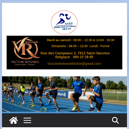
Passer
au
contenu
A
S
B
L
,
L
B
F
A
4
7
0