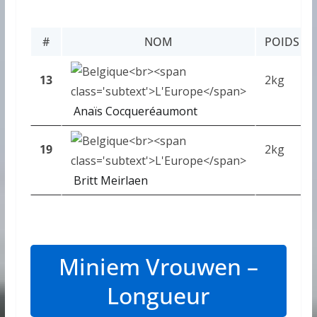
#
NOM
POIDS
13
2kg
Anaïs Cocqueréaumont
19
2kg
Britt Meirlaen
Miniem Vrouwen –
Longueur