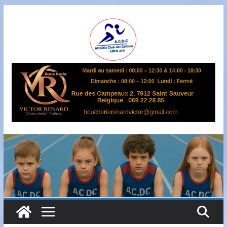
Passer
au
contenu
A
S
B
L
,
L
B
F
A
4
7
0