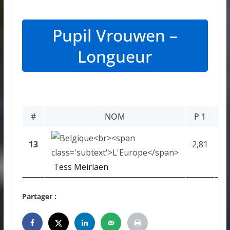
Pupil Vrouwen –
Longueur
#
NOM
P 1
P
13
2,81
2,
Tess Meirlaen
Partager :