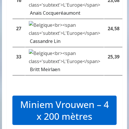
16
23,08
Anaïs Cocqueréaumont
27
24,58
Cassandre Lin
33
25,39
Britt Meirlaen
Miniem Vrouwen – 4
x 200 mètres