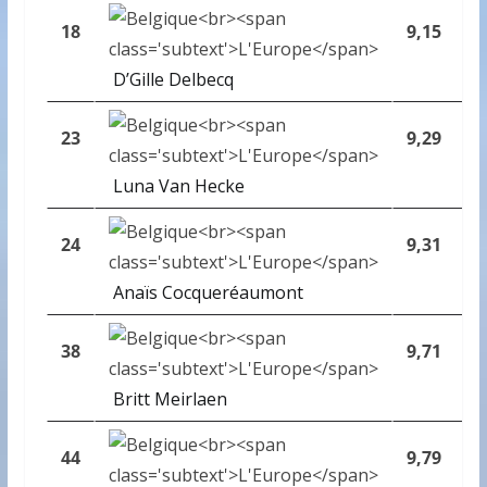
18
9,15
D’Gille Delbecq
23
9,29
Luna Van Hecke
24
9,31
Anaïs Cocqueréaumont
38
9,71
Britt Meirlaen
44
9,79