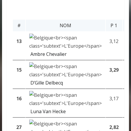
#
NOM
P 1
P
13
3,12
3,
Ambre Chevalier
15
3,29
–
D’Gille Delbecq
16
3,17
3,
Luna Van Hecke
27
2,82
X