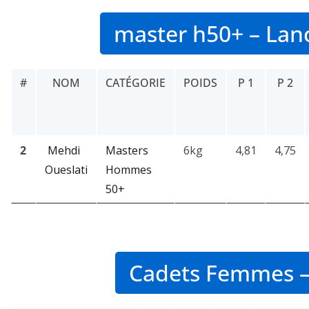
master h50+ – Lan
#
NOM
CATÉGORIE
POIDS
P 1
P 2
2
Mehdi
Masters
6kg
4,81
4,75
Oueslati
Hommes
50+
Cadets Femmes –