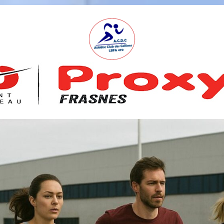
A
S
B
L
,
L
B
F
A
4
7
0