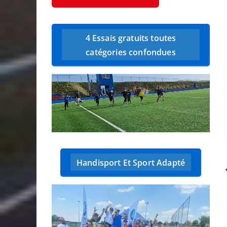
4 Essais gratuits toutes
catégories confondues
Handisport Et Sport Adapté