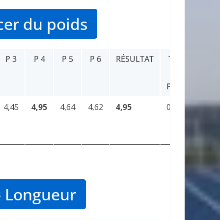
cer du poids
P 3
P 4
P 5
P 6
RÉSULTAT
TOTAL
DE
POINTS
4,45
4,95
4,64
4,62
4,95
0
 Longueur