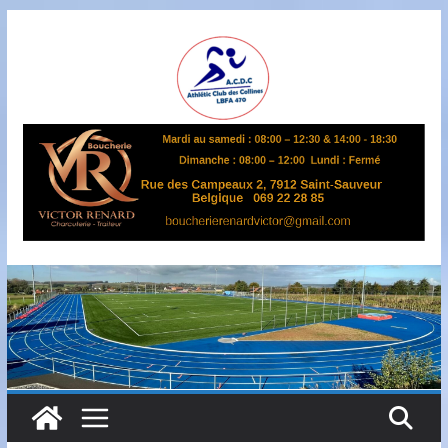
Passer
au
contenu
A
S
B
L
,
L
B
F
A
4
7
0