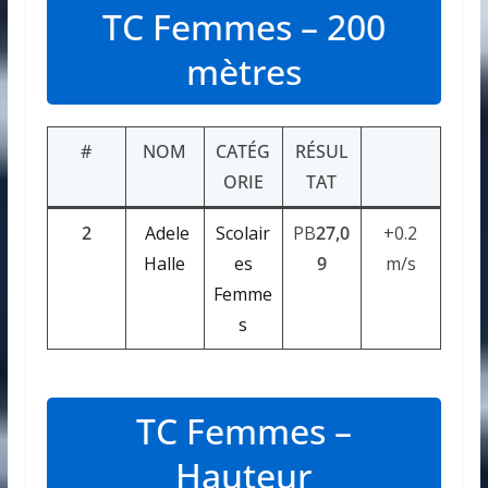
TC Femmes – 200
mètres
#
NOM
CATÉG
RÉSUL
ORIE
TAT
2
Adele
Scolair
PB
27,0
+0.2
Halle
es
9
m/s
Femme
s
TC Femmes –
Hauteur