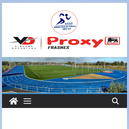
Passer
au
contenu
A
S
B
L
,
L
B
F
A
4
7
0