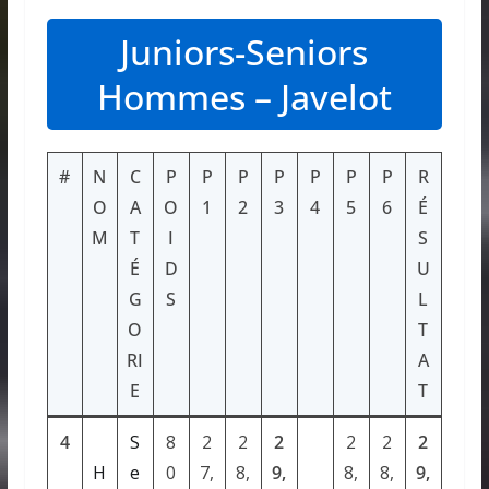
Juniors-Seniors
Hommes – Javelot
#
N
C
P
P
P
P
P
P
P
R
O
A
O
1
2
3
4
5
6
É
M
T
I
S
É
D
U
G
S
L
O
T
RI
A
E
T
4
S
8
2
2
2
2
2
2
H
e
0
7,
8,
9,
8,
8,
9,