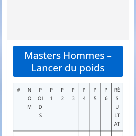
Masters Hommes –
Lancer du poids
#
N
P
P
P
P
P
P
P
RÉ
O
OI
1
2
3
4
5
6
S
M
D
U
S
LT
AT