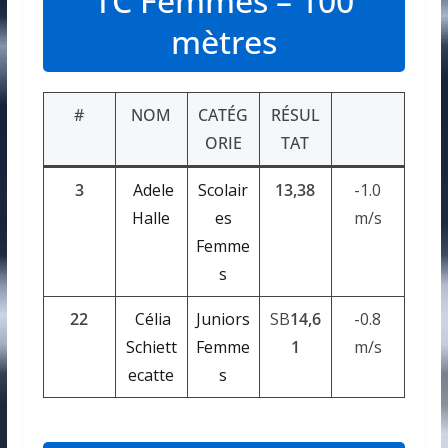
TC Femmes – 100
mètres
#
NOM
CATÉG
RÉSUL
ORIE
TAT
3
Adele
Scolair
13,38
-1.0
Halle
es
m/s
Femme
s
22
Célia
Juniors
SB
14,6
-0.8
Schiett
Femme
1
m/s
ecatte
s