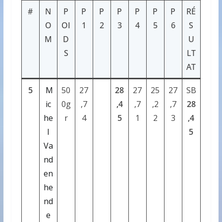
#
N
P
P
P
P
P
P
P
RÉ
O
OI
1
2
3
4
5
6
S
M
D
U
S
LT
AT
5
M
50
27
28
27
25
27
SB
ic
0g
,7
,4
,7
,2
,7
28
he
r
4
5
1
2
3
,4
l
5
Va
nd
en
he
nd
e