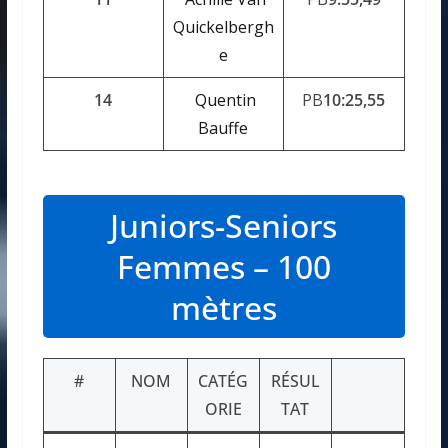
Quickelbergh
e
14
Quentin
PB
10:25,55
Bauffe
Juniors-Seniors
Femmes – 100
mètres
#
NOM
CATÉG
RÉSUL
ORIE
TAT