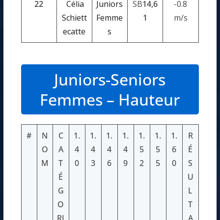
22
Célia
Juniors
SB
14,6
-0.8
Schiett
Femme
1
m/s
ecatte
s
Juniors-Seniors
Femmes – Hauteur
#
N
C
1.
1.
1.
1.
1.
1.
1.
R
O
A
4
4
4
4
5
5
6
É
M
T
0
3
6
9
2
5
0
S
É
U
G
L
O
T
RI
A