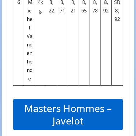
6
M
4k
8,
8,
8,
8,
8,
8,
SB
ic
g
22
71
21
65
78
92
8,
he
92
l
Va
nd
en
he
nd
e
Masters Hommes –
Javelot