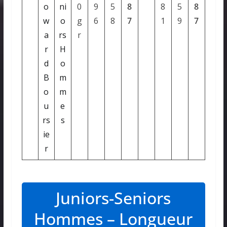
o
ni
0
9
5
8
8
5
8
w
o
g
6
8
7
1
9
7
a
rs
r
r
H
d
o
B
m
o
m
u
e
rs
s
ie
r
Juniors-Seniors
Hommes – Longueur