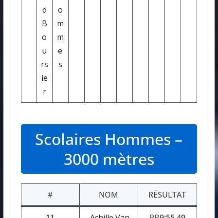
d
o
B
m
o
m
u
e
rs
s
ie
r
Scolaires Hommes –
3000 mètres
#
NOM
RÉSULTAT
11
Achille Van
PB
9:55,49