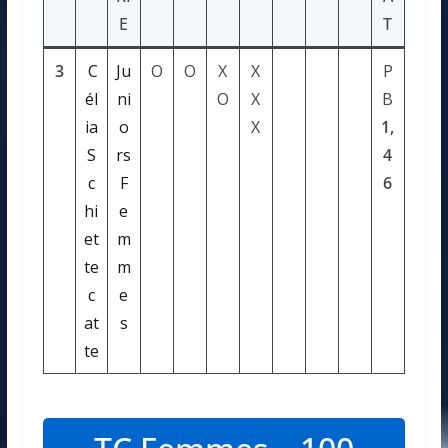
E
T
3
C
Ju
O
O
X
X
P
él
ni
O
X
B
ia
o
X
1,
S
rs
4
c
F
6
hi
e
et
m
te
m
c
e
at
s
te