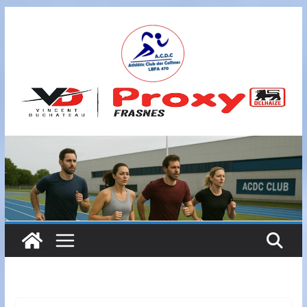
Passer
au
contenu
A
S
B
L
,
L
B
F
A
4
7
0