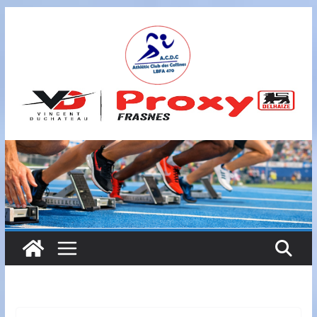
Passer
au
contenu
A
S
B
L
,
L
B
F
A
4
7
0