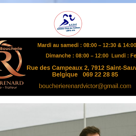
A
S
B
L
,
L
B
F
A
4
7
0