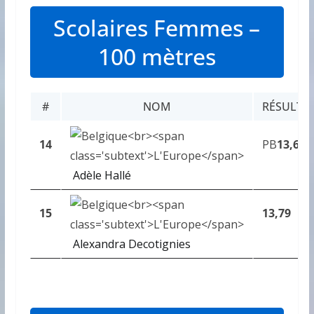
Scolaires Femmes –
100 mètres
#
NOM
RÉSULTA
14
PB
13,68
Adèle Hallé
15
13,79
Alexandra Decotignies