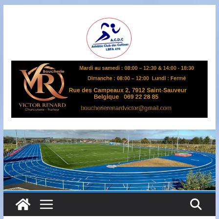
Passer
au
contenu
A
S
B
L
,
L
B
F
A
4
7
0