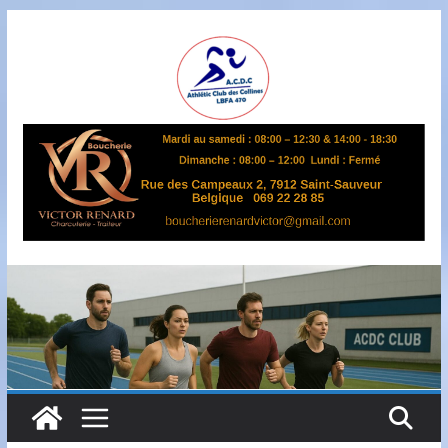
Passer
au
contenu
A
S
B
L
,
L
B
F
A
4
7
0